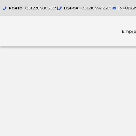
Skip
PORTO:
+351 220 980 253* |
LISBOA:
+351 210 992 230* |
INFO@SI
to
content
Empre