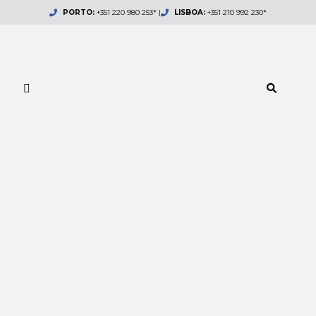
Skip
PORTO:
+351 220 980 253* |
LISBOA:
+351 210 992 230*
to
content