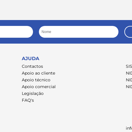
Nome
AJUDA
Contactos
SI
Apoio ao cliente
NI
Apoio técnico
NI
Apoio comercial
NI
Legislação
FAQ's
in