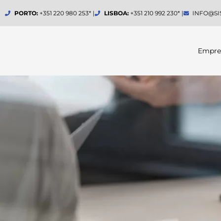
Skip
PORTO:
+351 220 980 253* |
LISBOA:
+351 210 992 230* |
INFO@SI
to
content
Empre