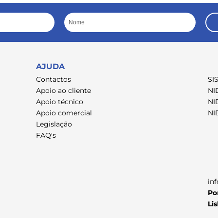
Nome
AJUDA
Contactos
SI
Apoio ao cliente
NI
Apoio técnico
NI
Apoio comercial
NI
Legislação
FAQ's
in
Po
Li