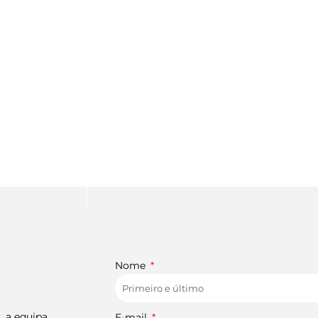
OS NOSSOS
CONTACTOS
mos todo o gosto em conversar consigo.
Nome
, a equipa
E-mail