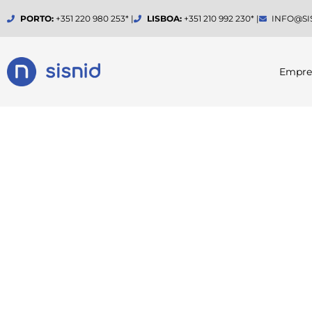
Skip
PORTO:
+351 220 980 253* |
LISBOA:
+351 210 992 230* |
INFO@SI
to
content
Empre