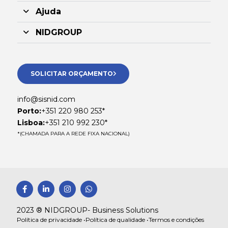
Ajuda
NIDGROUP
SOLICITAR ORÇAMENTO
info@sisnid.com
Porto:
+351 220 980 253*
Lisboa:
+351 210 992 230*
*(CHAMADA PARA A REDE FIXA NACIONAL)
F
L
I
W
a
i
n
h
c
n
s
a
e
k
t
t
2023 ® NIDGROUP- Business Solutions
b
e
a
s
Política de privacidade •
Política de qualidade •
Termos e condições
o
d
g
a