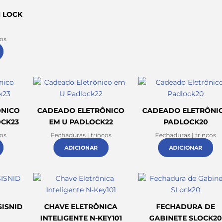
 LOCK
cos
ÔNICO
CADEADO ELETRÔNICO
CADEADO ELETRÔNI
CK23
EM U PADLOCK22
PADLOCK20
cos
Fechaduras | trincos
Fechaduras | trincos
ADICIONAR
ADICIONAR
SISNID
CHAVE ELETRÔNICA
FECHADURA DE
INTELIGENTE N-KEY101
GABINETE SLOCK2