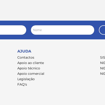
Nome
AJUDA
Contactos
SI
Apoio ao cliente
NI
Apoio técnico
NI
Apoio comercial
NI
Legislação
FAQ's