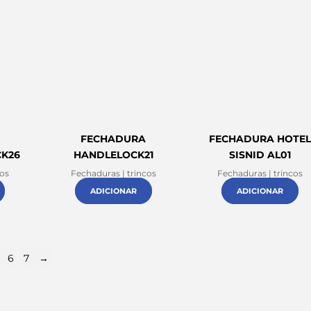
FECHADURA
FECHADURA HOTE
CK26
HANDLELOCK21
SISNID AL01
cos
Fechaduras | trincos
Fechaduras | trincos
ADICIONAR
ADICIONAR
6
7
→