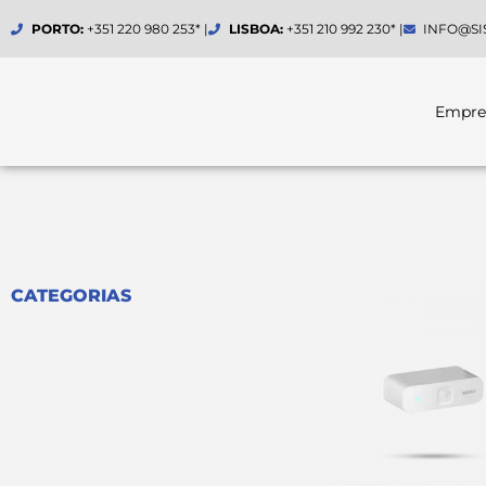
Skip
PORTO:
+351 220 980 253* |
LISBOA:
+351 210 992 230* |
INFO@SI
to
content
Empre
CATEGORIAS