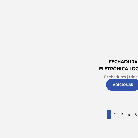
FECHADURA
ELETRÔNICA LO
Fechaduras | trin
ADICIONAR
1
2
3
4
5