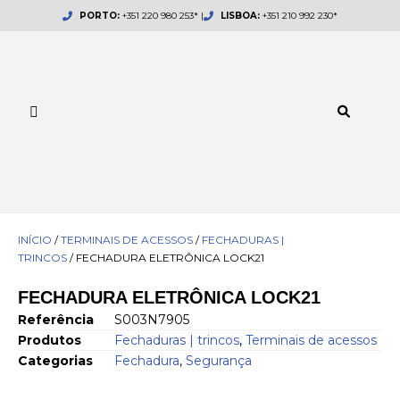
Skip
PORTO:
+351 220 980 253* |
LISBOA:
+351 210 992 230*
to
content
INÍCIO
/
TERMINAIS DE ACESSOS
/
FECHADURAS |
TRINCOS
/ FECHADURA ELETRÔNICA LOCK21
FECHADURA ELETRÔNICA LOCK21
Referência
S003N7905
Produtos
Fechaduras | trincos
,
Terminais de acessos
Categorias
Fechadura
,
Segurança