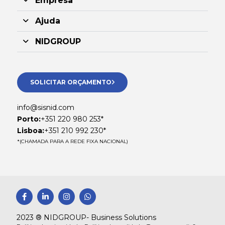
Empresa
Ajuda
NIDGROUP
SOLICITAR ORÇAMENTO
info@sisnid.com
Porto:
+351 220 980 253*
Lisboa:
+351 210 992 230*
*(CHAMADA PARA A REDE FIXA NACIONAL)
F
L
I
W
a
i
n
h
c
n
s
a
e
k
t
t
2023 ® NIDGROUP- Business Solutions
b
e
a
s