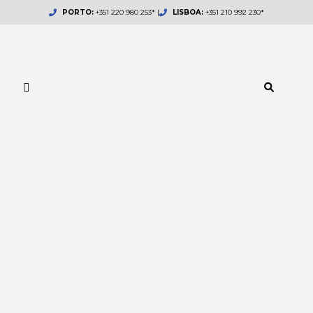
Skip
PORTO:
+351 220 980 253* |
LISBOA:
+351 210 992 230*
to
content