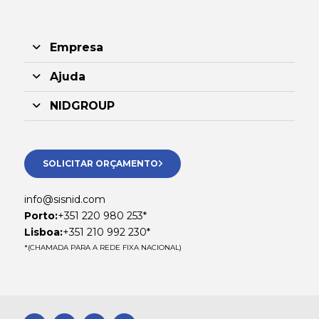
Empresa
Ajuda
NIDGROUP
SOLICITAR ORÇAMENTO
info@sisnid.com
Porto:
+351 220 980 253*
Lisboa:
+351 210 992 230*
*(CHAMADA PARA A REDE FIXA NACIONAL)
F
L
I
W