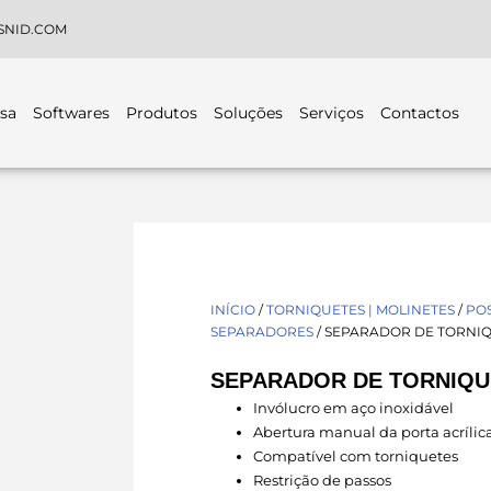
SNID.COM
sa
Softwares
Produtos
Soluções
Serviços
Contactos
INÍCIO
/
TORNIQUETES | MOLINETES
/
POS
SEPARADORES
/ SEPARADOR DE TORNIQ
SEPARADOR DE TORNIQUE
Invólucro em aço inoxidável
Abertura manual da porta acrílic
Compatível com torniquetes
Restrição de passos