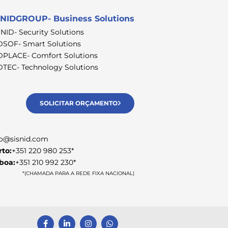
NIDGROUP- Business Solutions
SNID- Security Solutions
DSOF- Smart Solutions
DPLACE- Comfort Solutions
DTEC- Technology Solutions
SOLICITAR ORÇAMENTO
fo@sisnid.com
rto:
+351 220 980 253*
sboa:
+351 210 992 230*
*(CHAMADA PARA A REDE FIXA NACIONAL)
F
L
I
W
a
i
n
h