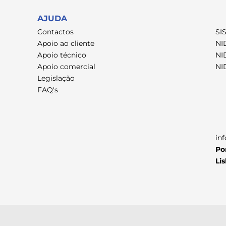
AJUDA
Contactos
SI
Apoio ao cliente
NI
Apoio técnico
NI
Apoio comercial
NI
Legislação
FAQ's
in
Po
Li