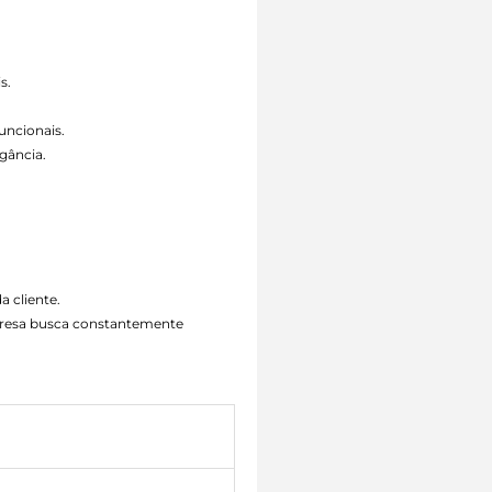
s.
uncionais.
gância.
a cliente.
mpresa busca constantemente