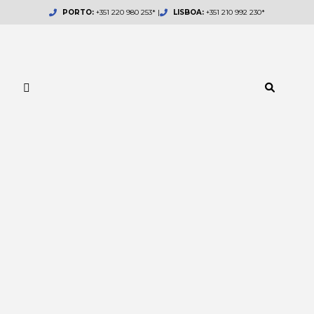
Skip
PORTO:
+351 220 980 253* |
LISBOA:
+351 210 992 230*
to
content