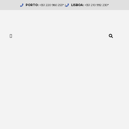
Skip
PORTO:
+351 220 980 253* |
LISBOA:
+351 210 992 230*
to
content