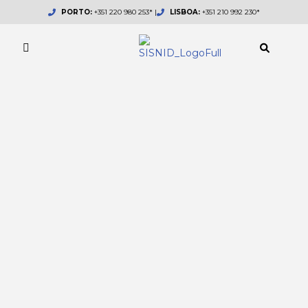
Skip
PORTO:
+351 220 980 253* |
LISBOA:
+351 210 992 230*
to
content