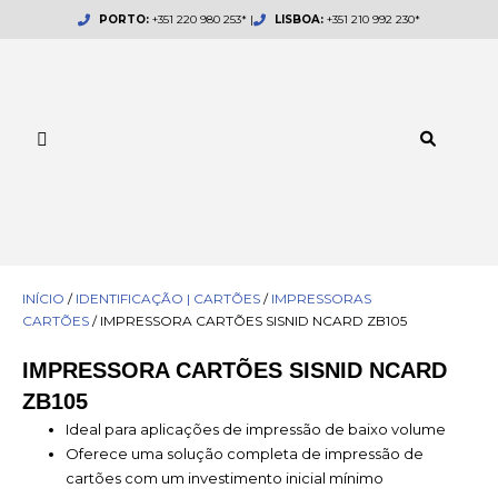
Skip
PORTO:
+351 220 980 253* |
LISBOA:
+351 210 992 230*
to
content
INÍCIO
/
IDENTIFICAÇÃO | CARTÕES
/
IMPRESSORAS
CARTÕES
/ IMPRESSORA CARTÕES SISNID NCARD ZB105
IMPRESSORA CARTÕES SISNID NCARD
ZB105
Ideal para aplicações de impressão de baixo volume
Oferece uma solução completa de impressão de
cartões com um investimento inicial mínimo