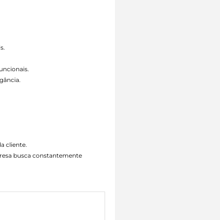
s.
uncionais.
gância.
a cliente.
mpresa busca constantemente