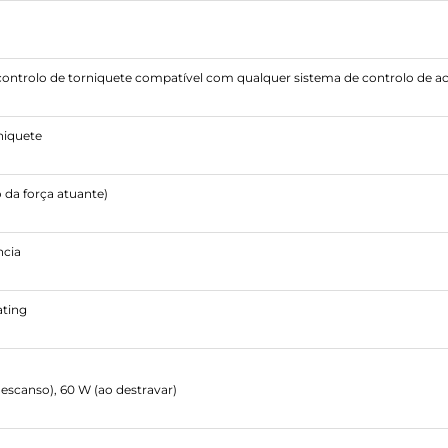
 controlo de torniquete compatível com qualquer sistema de controlo de a
niquete
 da força atuante)
ncia
ating
descanso), 60 W (ao destravar)