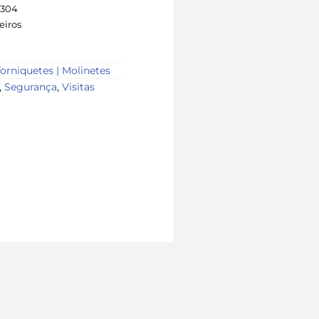
S304
eiros
Torniquetes | Molinetes
,
Segurança
,
Visitas