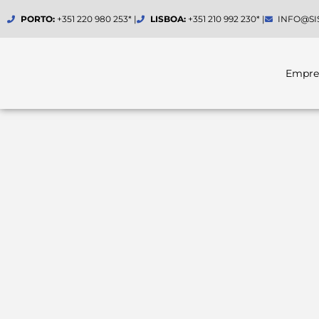
Skip
PORTO:
+351 220 980 253* |
LISBOA:
+351 210 992 230* |
INFO@SI
to
content
Empre