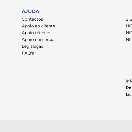
AJUDA
Contactos
SI
Apoio ao cliente
NI
Apoio técnico
NI
Apoio comercial
NI
Legislação
FAQ's
in
Po
Li