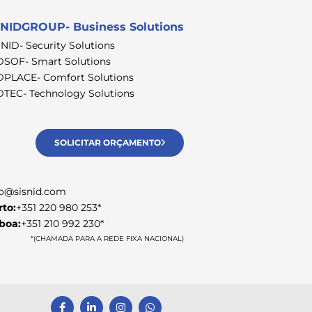
NIDGROUP- Business Solutions
SNID- Security Solutions
DSOF- Smart Solutions
DPLACE- Comfort Solutions
DTEC- Technology Solutions
SOLICITAR ORÇAMENTO
fo@sisnid.com
rto:
+351 220 980 253*
sboa:
+351 210 992 230*
*(CHAMADA PARA A REDE FIXA NACIONAL)
F
L
I
W
a
i
n
h