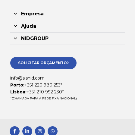
Empresa
Ajuda
NIDGROUP
SOLICITAR ORÇAMENTO
info@sisnid.com
Porto:
+351 220 980 253*
Lisboa:
+351 210 992 230*
*(CHAMADA PARA A REDE FIXA NACIONAL)
F
L
I
W
a
i
n
h