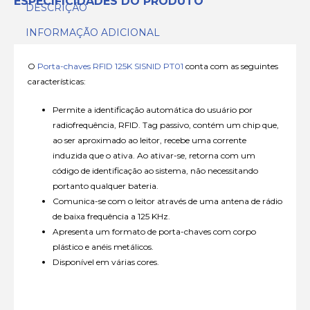
ESPECIFICIDADES DO PRODUTO
DESCRIÇÃO
INFORMAÇÃO ADICIONAL
O
Porta-chaves RFID 125K SISNID PT01
conta com as seguintes
características:
Permite a identificação automática do usuário por
radiofrequência, RFID. Tag passivo, contém um chip que,
ao ser aproximado ao leitor, recebe uma corrente
induzida que o ativa. Ao ativar-se, retorna com um
código de identificação ao sistema, não necessitando
portanto qualquer bateria.
Comunica-se com o leitor através de uma antena de rádio
de baixa frequência a 125 KHz.
Apresenta um formato de porta-chaves com corpo
plástico e anéis metálicos.
Disponível em várias cores.