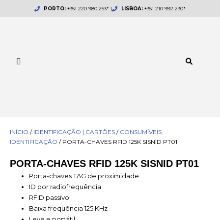
Skip
PORTO:
+351 220 980 253* |
LISBOA:
+351 210 992 230*
to
content
INÍCIO
/
IDENTIFICAÇÃO | CARTÕES
/
CONSUMÍVEIS
IDENTIFICAÇÃO
/ PORTA-CHAVES RFID 125K SISNID PT01
PORTA-CHAVES RFID 125K SISNID PT01
Porta-chaves TAG de proximidade
ID por radiofrequência
RFID passivo
Baixa frequência 125 KHz
Leve e portátil