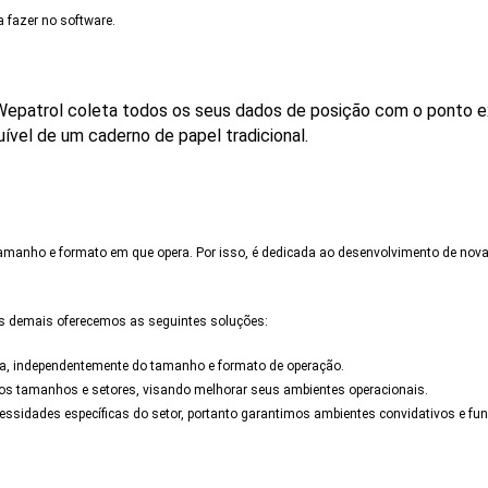
a fazer no software.
o Wepatrol coleta todos os seus dados de posição com o ponto 
uível de um caderno de papel tradicional.
tamanho e formato em que opera. Por isso, é dedicada ao desenvolvimento de nov
as demais oferecemos as seguintes soluções:
esa, independentemente do tamanho e formato de operação.
 os tamanhos e setores, visando melhorar seus ambientes operacionais.
sidades específicas do setor, portanto garantimos ambientes convidativos e fun