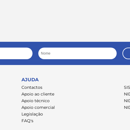
Nome
AJUDA
Contactos
SI
Apoio ao cliente
NI
Apoio técnico
NI
Apoio comercial
NI
Legislação
FAQ's