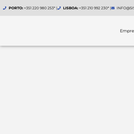
Skip
PORTO:
+351 220 980 253* |
LISBOA:
+351 210 992 230* |
INFO@SI
to
content
Empre