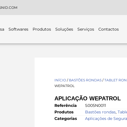
SNID.COM
sa
Softwares
Produtos
Soluções
Serviços
Contactos
INÍCIO
/
BASTÕES RONDAS
/
TABLET RO
WEPATROL
APLICAÇÃO WEPATROL
Referência
S005N0011
Produtos
Bastões rondas
,
Tabl
Categorias
Aplicações de Segur