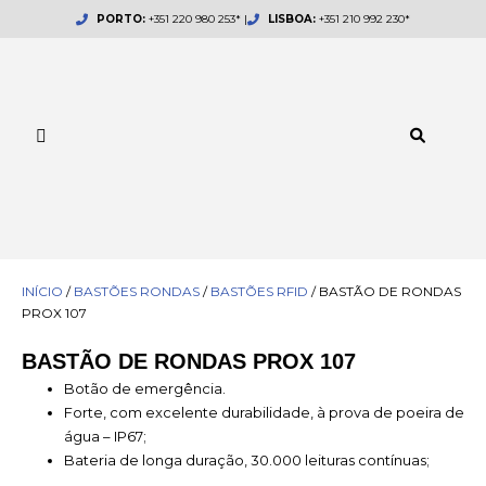
Skip
PORTO:
+351 220 980 253* |
LISBOA:
+351 210 992 230*
to
content
INÍCIO
/
BASTÕES RONDAS
/
BASTÕES RFID
/ BASTÃO DE RONDAS
PROX 107
BASTÃO DE RONDAS PROX 107
Botão de emergência.
Forte, com excelente durabilidade, à prova de poeira de
água – IP67;
Bateria de longa duração, 30.000 leituras contínuas;