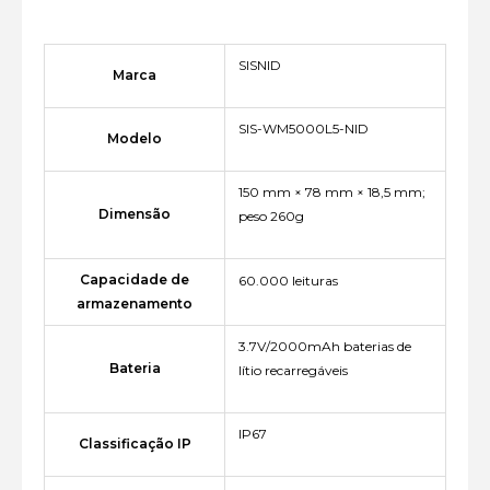
SISNID
Marca
SIS-WM5000L5-NID
Modelo
150 mm × 78 mm × 18,5 mm;
Dimensão
peso 260g
Capacidade de
60.000 leituras
armazenamento
3.7V/2000mAh baterias de
Bateria
lítio recarregáveis
IP67
Classificação IP