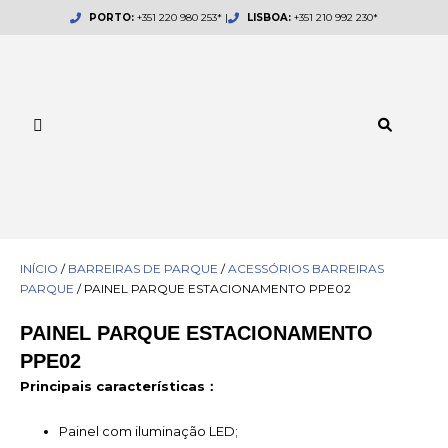
Skip
PORTO:
+351 220 980 253* |
LISBOA:
+351 210 992 230*
to
content
INÍCIO
/
BARREIRAS DE PARQUE
/
ACESSÓRIOS BARREIRAS
PARQUE
/ PAINEL PARQUE ESTACIONAMENTO PPE02
PAINEL PARQUE ESTACIONAMENTO
PPE02
Principais características：
Painel com iluminação LED;