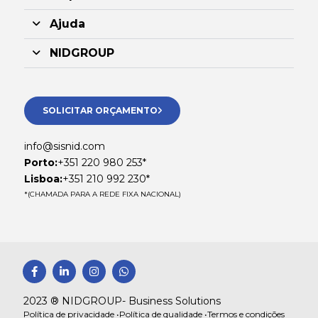
Ajuda
NIDGROUP
SOLICITAR ORÇAMENTO
info@sisnid.com
Porto:
+351 220 980 253*
Lisboa:
+351 210 992 230*
*(CHAMADA PARA A REDE FIXA NACIONAL)
F
L
I
W
a
i
n
h
c
n
s
a
e
k
t
t
2023 ® NIDGROUP- Business Solutions
b
e
a
s
Política de privacidade •
Política de qualidade •
Termos e condições
o
d
g
a