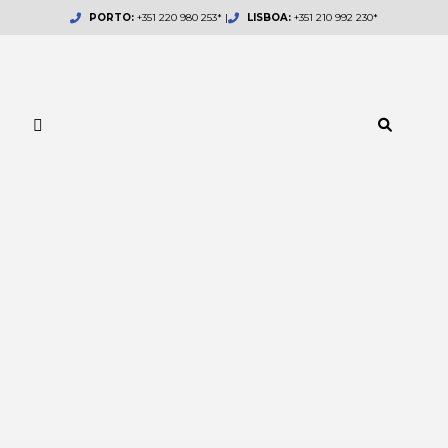
Skip
PORTO:
+351 220 980 253* |
LISBOA:
+351 210 992 230*
to
content