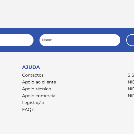
Nome
AJUDA
Contactos
SI
Apoio ao cliente
NI
Apoio técnico
NI
Apoio comercial
NI
Legislação
FAQ's