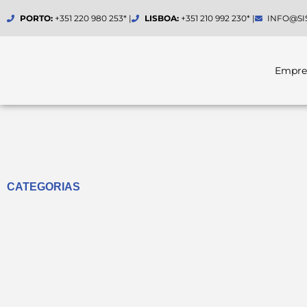
Skip
PORTO:
+351 220 980 253* |
LISBOA:
+351 210 992 230* |
INFO@SI
to
content
Empre
CATEGORIAS