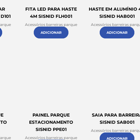
AR
FITA LED PARA HASTE
HASTE EM ALUMÍNIO 
 D101
4M SISNID FLH001
SISNID HAB001
parque
Acessórios barreiras parque
Acessórios barreiras parq
ADICIONAR
ADICIONAR
UE
PAINEL PARQUE
SAIA PARA BARREIR
NTO
ESTACIONAMENTO
SISNID SAB001
SISNID PPE01
Acessórios barreiras parq
parque
Acessórios barreiras parque
ADICIONAR