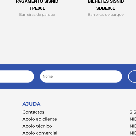
PAGAMENTO SISNID
BILHETES SISNID
TPE001
SDBE001
Barreiras de parque
Barreiras de parque
Nome
AJUDA
Contactos
SI
Apoio ao cliente
NI
Apoio técnico
NI
Apoio comercial
NI