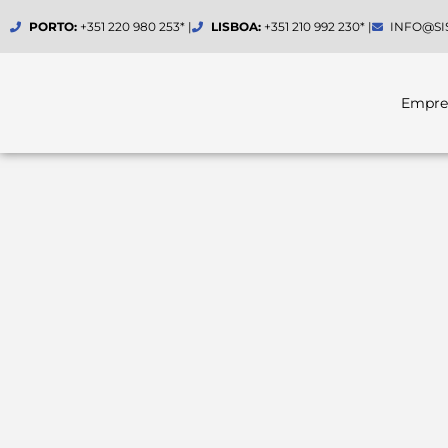
Skip
PORTO:
+351 220 980 253* |
LISBOA:
+351 210 992 230* |
INFO@SI
to
content
Empre