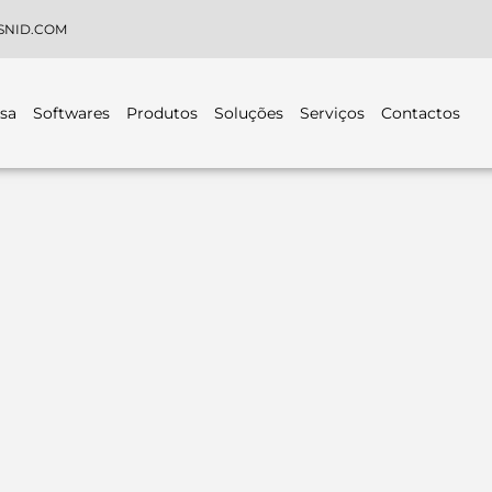
SNID.COM
sa
Softwares
Produtos
Soluções
Serviços
Contactos