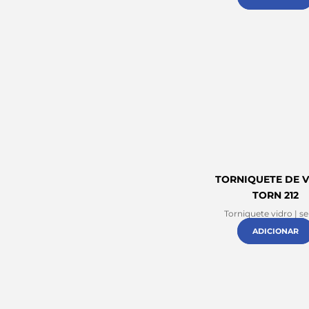
TORNIQUETE DE 
TORN 212
Torniquete vidro | s
ADICIONAR