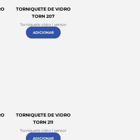
RO
TORNIQUETE DE VIDRO
TORN 207
r
Torniquete vidro | sensor
ADICIONAR
RO
TORNIQUETE DE VIDRO
TORN 211
r
Torniquete vidro | sensor
ADICIONAR