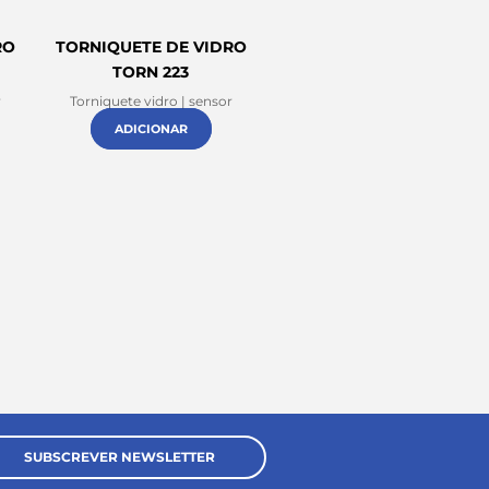
RO
TORNIQUETE DE VIDRO
TORN 223
r
Torniquete vidro | sensor
ADICIONAR
SUBSCREVER NEWSLETTER