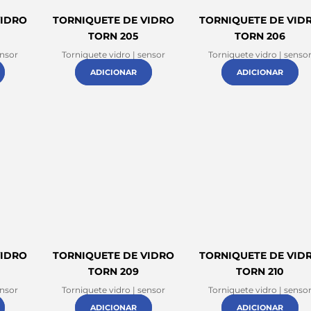
VIDRO
TORNIQUETE DE VIDRO
TORNIQUETE DE VID
TORN 205
TORN 206
ensor
Torniquete vidro | sensor
Torniquete vidro | senso
ADICIONAR
ADICIONAR
VIDRO
TORNIQUETE DE VIDRO
TORNIQUETE DE VID
TORN 209
TORN 210
ensor
Torniquete vidro | sensor
Torniquete vidro | senso
ADICIONAR
ADICIONAR