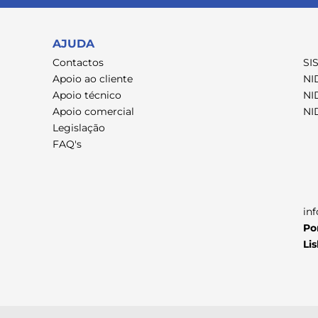
AJUDA
Contactos
SI
Apoio ao cliente
NI
Apoio técnico
NI
Apoio comercial
NI
Legislação
FAQ's
in
Po
Li