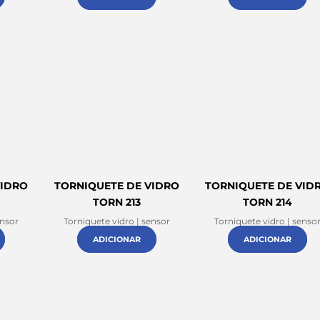
VIDRO
TORNIQUETE DE VIDRO
TORNIQUETE DE VID
TORN 213
TORN 214
ensor
Torniquete vidro | sensor
Torniquete vidro | senso
ADICIONAR
ADICIONAR