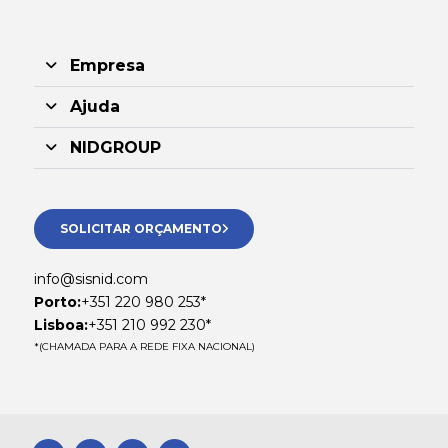
Empresa
Ajuda
NIDGROUP
SOLICITAR ORÇAMENTO
info@sisnid.com
Porto:
+351 220 980 253*
Lisboa:
+351 210 992 230*
*(CHAMADA PARA A REDE FIXA NACIONAL)
F
L
I
W