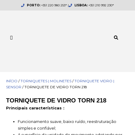
Skip
PORTO:
+351 220 980 253* |
LISBOA:
+351 210 992 230*
to
content
INÍCIO
/
TORNIQUETES | MOLINETES
/
TORNIQUETE VIDRO |
SENSOR
/ TORNIQUETE DE VIDRO TORN 218
TORNIQUETE DE VIDRO TORN 218
Principais características：
Funcionamento suave, baixo ruído, reestruturação
simples e confiável;
A superfície da unidade de movimento adotando por