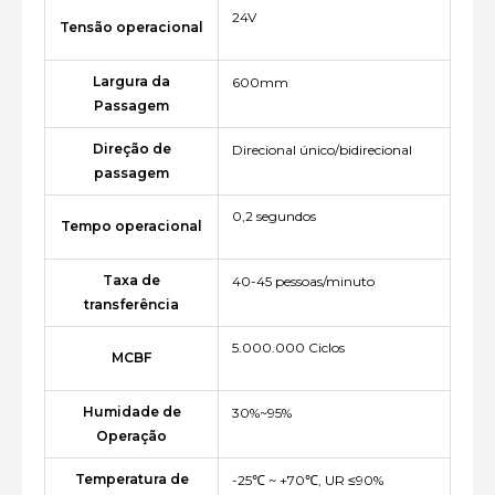
24V
Tensão operacional
Largura da
600mm
Passagem
Direção de
Direcional único/bidirecional
passagem
0,2 segundos
Tempo operacional
Taxa de
40-45 pessoas/minuto
transferência
5.000.000 Ciclos
MCBF
Humidade de
30%~95%
Operação
Temperatura de
-25℃ ~ +70℃, UR ≤90%