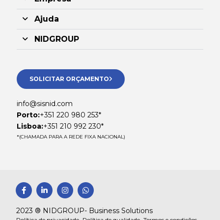
Ajuda
NIDGROUP
SOLICITAR ORÇAMENTO
info@sisnid.com
Porto:
+351 220 980 253*
Lisboa:
+351 210 992 230*
*(CHAMADA PARA A REDE FIXA NACIONAL)
F
L
I
W
a
i
n
h
c
n
s
a
e
k
t
t
2023 ® NIDGROUP- Business Solutions
b
e
a
s
Política de privacidade •
Política de qualidade •
Termos e condições