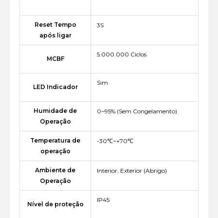
Reset Tempo
3S
após ligar
5.000.000 Ciclos
MCBF
Sim
LED Indicador
Humidade de
0~95% (Sem Congelamento)
Operação
Temperatura de
-30℃~+70℃
operação
Ambiente de
Interior, Exterior (Abrigo)
Operação
IP45
Nível de proteção