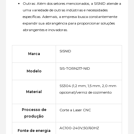
Outras: Além dos setores mencionados, a SISNID atende a
uma variedade de outras indústrias e necessidades
específicas. Ademais, a empresa busca constantemente
expandir sua abrangência para proporcionar soluções
abrangentes e inovadoras.
SISNID
Marca
SIS-TORN217-NID
Modelo
SS304 (1,2 mm, 1,5 mm, 2,0 mm
Material
opcional)/verniz de cozimento
Processo de
Corte a Laser CNC
produção
AC100-240V,50/60HZ
Fonte de energia