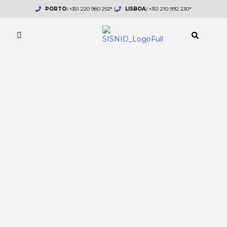
Skip
PORTO:
+351 220 980 253* |
LISBOA:
+351 210 992 230*
to
content