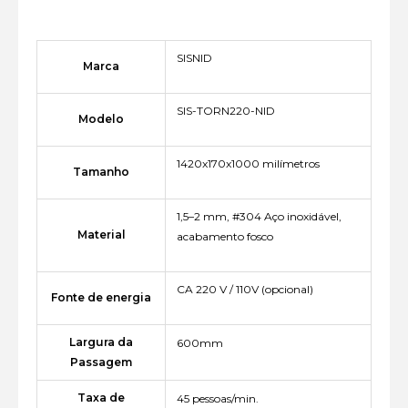
SISNID
Marca
SIS-TORN220-NID
Modelo
1420x170x1000 milímetros
Tamanho
1,5–2 mm, #304 Aço inoxidável,
Material
acabamento fosco
CA 220 V / 110V (opcional)
Fonte de energia
Largura da
600mm
Passagem
Taxa de
45 pessoas/min.