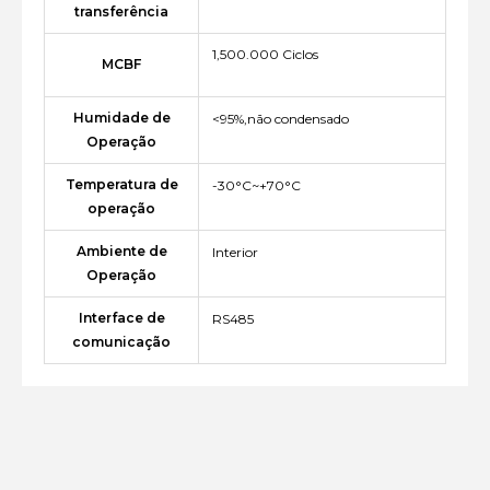
transferência
1,500.000 Ciclos
MCBF
Humidade de
<95%,não condensado
Operação
Temperatura de
-30°C~+70°C
operação
Ambiente de
Interior
Operação
Interface de
RS485
comunicação