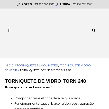
Skip
PORTO:
+351 220 980 253* |
LISBOA:
+351 210 992 230*
to
content
INÍCIO
/
TORNIQUETES | MOLINETES
/
TORNIQUETE VIDRO |
SENSOR
/ TORNIQUETE DE VIDRO TORN 248
TORNIQUETE DE VIDRO TORN 248
Principais características：
Componentes elétricos de alta qualidade;
Funcionamento suave, baixo ruído, reestruturação
simples e confiável;