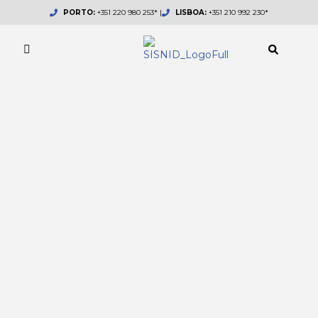
Skip
PORTO:
+351 220 980 253* |
LISBOA:
+351 210 992 230*
to
content