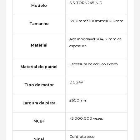
SIS-TORN245-NID
Modelo
1200mm*300mm*1000mm
Tamanho
Aço inoxidável 304, 2 mm de
Material
espessura
Espessura de acrílico 15mm
Material do painel
DC 24V
Tipo de motor
≤600mm
Largura da pista
>5.000.000 vezes
MCBF
Contrato seco
Sinal