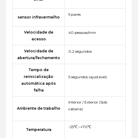
5 pares
sensor infravermelho
Velocidade de
40 pessoas/min
acesso
Velocidade de
0,2 segundos
abertura/fechamento
Tempo de
reinicialização
5 segundos (ajustável)
automática após
falha
Interior / Exterior (Sob
Ambiente de trabalho
cabana)
-25℃ –+70℃
Temperatura