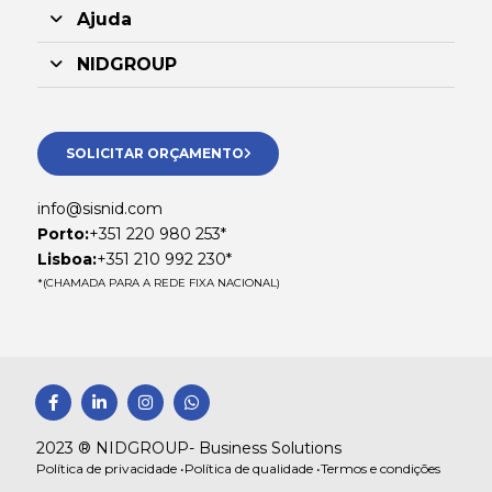
Ajuda
NIDGROUP
SOLICITAR ORÇAMENTO
info@sisnid.com
Porto:
+351 220 980 253*
Lisboa:
+351 210 992 230*
*(CHAMADA PARA A REDE FIXA NACIONAL)
F
L
I
W
a
i
n
h
c
n
s
a
e
k
t
t
2023 ® NIDGROUP- Business Solutions
b
e
a
s
Política de privacidade •
Política de qualidade •
Termos e condições
o
d
g
a
o
i
r
p