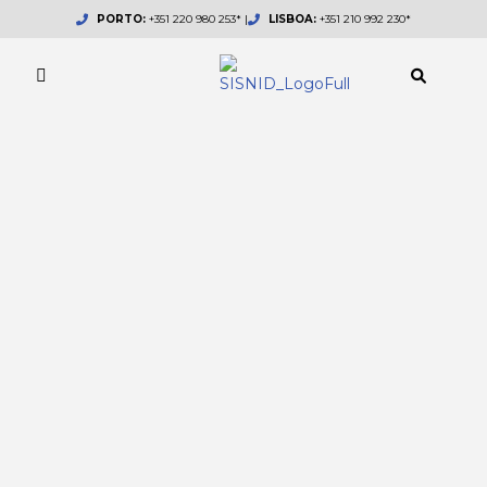
Skip
PORTO:
+351 220 980 253* |
LISBOA:
+351 210 992 230*
to
content