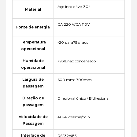
Aço inoxidável 304
Material
CA 220 V/CA 110V
Fonte de energia
Temperatura
-20 para75 graus
operacional
Humidade
<95%,não condensado
operacional
Largura de
600 mm~700mm
passagem
Direção de
Direcional único / Bidirecional
passagem
Velocidade de
40-45pessoas/min
Passagem
Interface de
RS232/485