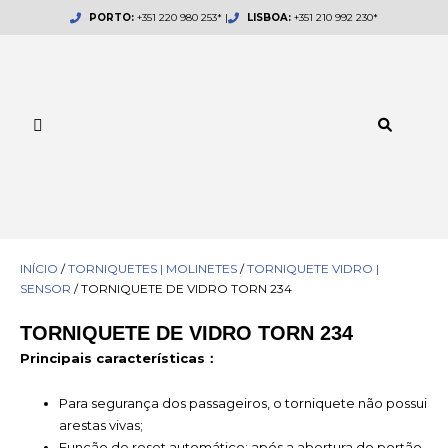
Skip
PORTO:
+351 220 980 253* |
LISBOA:
+351 210 992 230*
to
content
INÍCIO
/
TORNIQUETES | MOLINETES
/
TORNIQUETE VIDRO |
SENSOR
/ TORNIQUETE DE VIDRO TORN 234
TORNIQUETE DE VIDRO TORN 234
Principais características：
Para segurança dos passageiros, o torniquete não possui
arestas vivas;
Função de reset automático: após a abertura do portão,