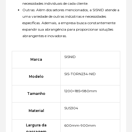
necessidades individuais de cada cliente.
Outras: Além dos setores mencionados, a SISNID atende a
uma variedade de outras indústrias e necessidades
específicas. Ademais, a empresa busca constantemente
expandir sua abrangência para proporcionar soluções
abrangentes e inovadoras.
SISNID
Marca
SIS-TORN234-NID
Modelo
1200×185×980mm
Tamanho
SUS304
Material
Largura da
600mm-900mm
passagem