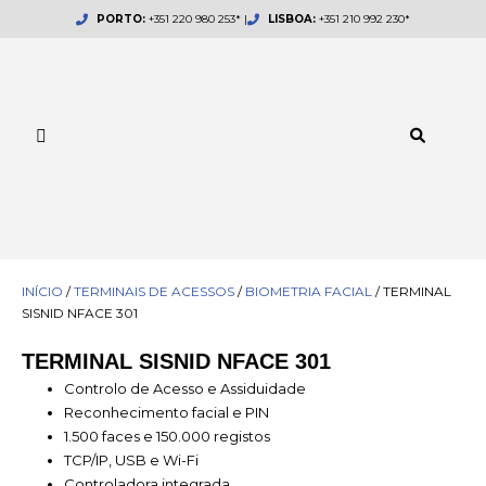
Skip
PORTO:
+351 220 980 253* |
LISBOA:
+351 210 992 230*
to
content
INÍCIO
/
TERMINAIS DE ACESSOS
/
BIOMETRIA FACIAL
/ TERMINAL
SISNID NFACE 301
TERMINAL SISNID NFACE 301
Controlo de Acesso e Assiduidade
Reconhecimento facial e PIN
1.500 faces e 150.000 registos
TCP/IP, USB e Wi-Fi
Controladora integrada