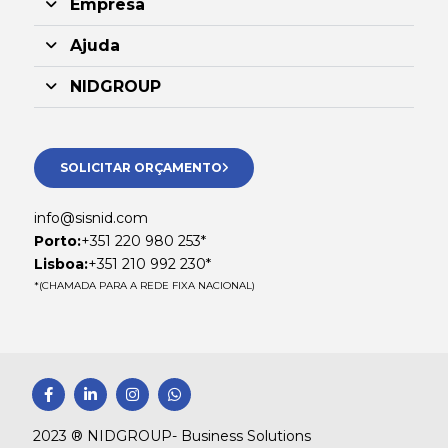
Empresa
Ajuda
NIDGROUP
SOLICITAR ORÇAMENTO
info@sisnid.com
Porto:
+351 220 980 253*
Lisboa:
+351 210 992 230*
*(CHAMADA PARA A REDE FIXA NACIONAL)
F
L
I
W
a
i
n
h
c
n
s
a
e
k
t
t
2023 ® NIDGROUP- Business Solutions
b
e
a
s