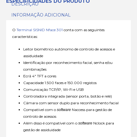
ESPECIFICIDADES DO PRODUTO
DESCRIÇÃO
INFORMAÇÃO ADICIONAL
O
Terminal SISNID Nface 301
conta com as seguintes
características:
Leitor biométrico autónomo de controlo de acessos e
assiduidade
Identificação por reconhecimento facial, senha e/ou
combinações
Ecrã 4″ TFT a cores
Capacidade 1.500 faces e 150.000 registos
Comunicação TCP/IP, Wi-Fi e USB
Controladora integrada (sensor porta, botão e relé)
Câmara com sensor duplo para reconhecimento facial
Compatível com o
Naccess para gestão de
software
controlo de acessos
Além disso é compatível com o
Nclock para
software
gestão de assiduidade