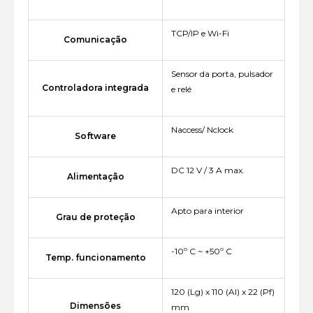
TCP/IP e Wi-Fi
Comunicação
Sensor da porta, pulsador
Controladora integrada
e relé
Naccess/ Nclock
Software
DC 12 V / 3 A max.
Alimentação
Apto para interior
Grau de proteção
-10º C ~ +50º C
Temp. funcionamento
120 (Lg) x 110 (Al) x 22 (Pf)
Dimensões
mm