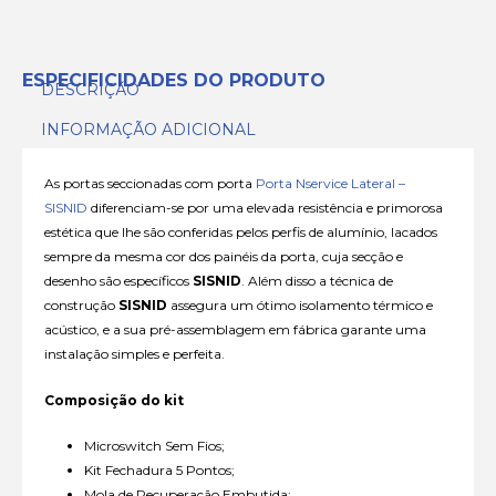
ESPECIFICIDADES DO PRODUTO
DESCRIÇÃO
INFORMAÇÃO ADICIONAL
As portas seccionadas com porta
Porta Nservice Lateral –
SISNID
diferenciam-se por uma elevada resistência e primorosa
estética que lhe são conferidas pelos perfis de alumínio, lacados
sempre da mesma cor dos painéis da porta, cuja secção e
desenho são específicos
SISNID
. Além disso a técnica de
construção
SISNID
assegura um ótimo isolamento térmico e
acústico, e a sua pré-assemblagem em fábrica garante uma
instalação simples e perfeita.
Composição do kit
Microswitch Sem Fios;
Kit Fechadura 5 Pontos;
Mola de Recuperação Embutida;