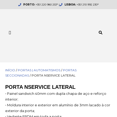
Skip
PORTO:
+351 220 980 253* |
LISBOA:
+351 210 992 230*
to
content
INÍCIO
/
PORTAS | AUTOMATISMOS
/
PORTAS
SECCIONADAS
/ PORTA NSERVICE LATERAL
PORTA NSERVICE LATERAL
• Painel sandwich 40mm com dupla chapa de aço e reforço
interior;
• Moldura interior e exterior em alumínio de 3mm lacado à cor
exterior da porta;
• Vedante EPDM em toda a porta;