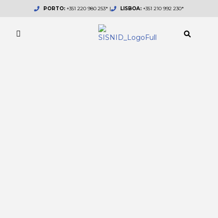
Skip
PORTO:
+351 220 980 253* |
LISBOA:
+351 210 992 230*
to
content