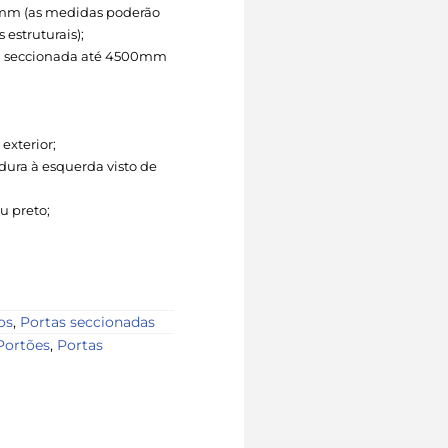
mm (as medidas poderão
 estruturais);
ta seccionada até 4500mm
exterior;
dura à esquerda visto de
u preto;
os
,
Portas seccionadas
Portões
,
Portas