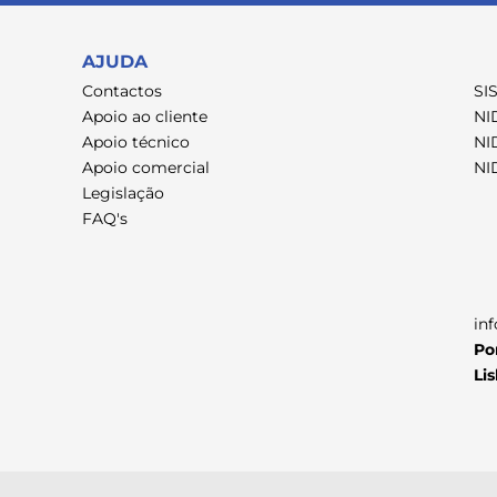
AJUDA
Contactos
SI
Apoio ao cliente
NI
Apoio técnico
NI
Apoio comercial
NI
Legislação
FAQ's
in
Po
Li