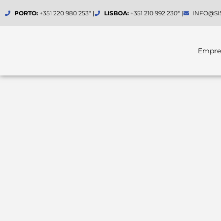
Skip
PORTO:
+351 220 980 253* |
LISBOA:
+351 210 992 230* |
INFO@SI
to
content
Empre