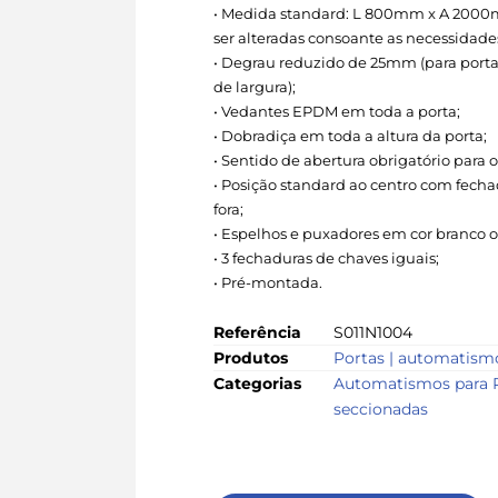
• Medida standard: L 800mm x A 2000
ser alteradas consoante as necessidades
• Degrau reduzido de 25mm (para por
de largura);
• Vedantes EPDM em toda a porta;
• Dobradiça em toda a altura da porta;
• Sentido de abertura obrigatório para o 
• Posição standard ao centro com fecha
fora;
• Espelhos e puxadores em cor branco o
• 3 fechaduras de chaves iguais;
• Pré-montada.
Referência
S011N1004
Produtos
Portas | automatism
Categorias
Automatismos para 
seccionadas