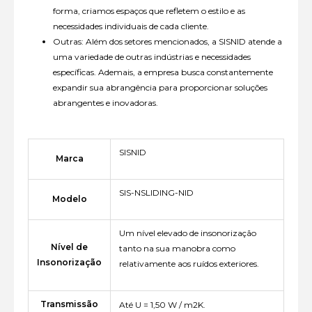
forma, criamos espaços que refletem o estilo e as
necessidades individuais de cada cliente.
Outras: Além dos setores mencionados, a SISNID atende a
uma variedade de outras indústrias e necessidades
específicas. Ademais, a empresa busca constantemente
expandir sua abrangência para proporcionar soluções
abrangentes e inovadoras.
SISNID
Marca
SIS-NSLIDING-NID
Modelo
Um nível elevado de insonorização
Nível de
tanto na sua manobra como
Insonorização
relativamente aos ruídos exteriores.
Transmissão
Até U = 1,50 W / m2K.