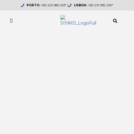
Skip
PORTO:
+351 220 980 253* |
LISBOA:
+351 210 992 230*
to
content