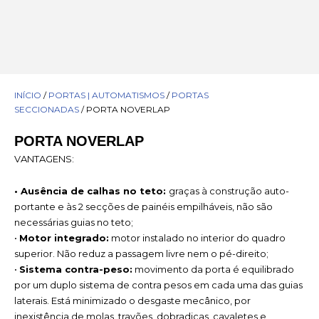
INÍCIO
/
PORTAS | AUTOMATISMOS
/
PORTAS
SECCIONADAS
/ PORTA NOVERLAP
PORTA NOVERLAP
VANTAGENS:
• Ausência de calhas no teto:
graças à construção auto-
portante e às 2 secções de painéis empilháveis, não são
necessárias guias no teto;
•
Motor integrado:
motor instalado no interior do quadro
superior. Não reduz a passagem livre nem o pé-direito;
•
Sistema contra-peso:
movimento da porta é equilibrado
por um duplo sistema de contra pesos em cada uma das guias
laterais. Está minimizado o desgaste mecânico, por
inexistência de molas, travões, dobradiças, cavaletes e