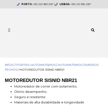
Skip
PORTO:
+351 220 980 253* |
LISBOA:
+351 210 992 230*
to
content
INÍCIO
/
PORTAS | AUTOMATISMOS
/
AUTOMATISMOS DIVERSOS
FECHOS
/ MOTOREDUTOR SISNID NBR21
MOTOREDUTOR SISNID NBR21
Motoredutor de correr com isolamento;
Ótimo desempenho;
Seguro e resistente;
Materiais de alta durabilidade e longevidade