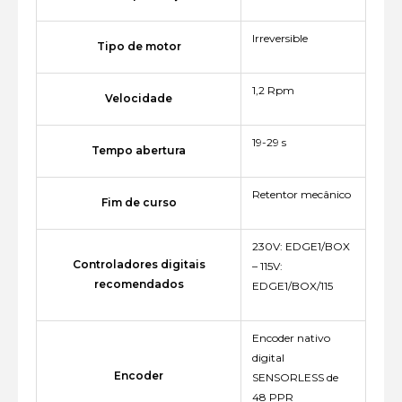
Irreversible
Tipo de motor
1,2 Rpm
Velocidade
19-29 s
Tempo abertura
Retentor mecânico
Fim de curso
230V: EDGE1/BOX
Controladores digitais
– 115V:
recomendados
EDGE1/BOX/115
Encoder nativo
digital
Encoder
SENSORLESS de
48 PPR