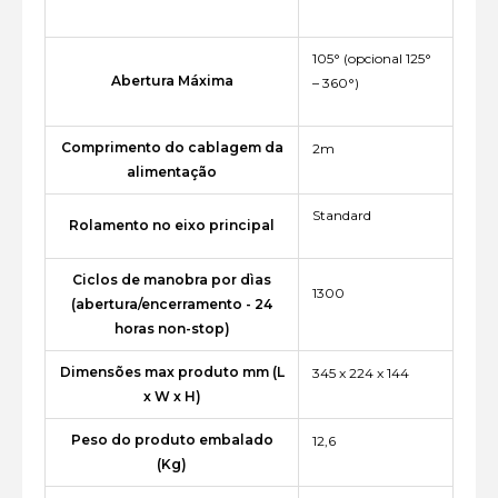
105° (opcional 125°
Abertura Máxima
– 360°)
Comprimento do cablagem da
2m
alimentação
Standard
Rolamento no eixo principal
Ciclos de manobra por dìas
1300
(abertura/encerramento - 24
horas non-stop)
Dimensões max produto mm (L
345 x 224 x 144
x W x H)
Peso do produto embalado
12,6
(Kg)