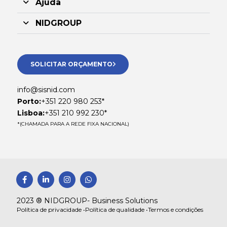
Ajuda
NIDGROUP
SOLICITAR ORÇAMENTO
info@sisnid.com
Porto:
+351 220 980 253*
Lisboa:
+351 210 992 230*
*(CHAMADA PARA A REDE FIXA NACIONAL)
F
L
I
W
a
i
n
h
c
n
s
a
e
k
t
t
2023 ® NIDGROUP- Business Solutions
b
e
a
s
Política de privacidade •
Política de qualidade •
Termos e condições
o
d
g
a
o
i
r
p