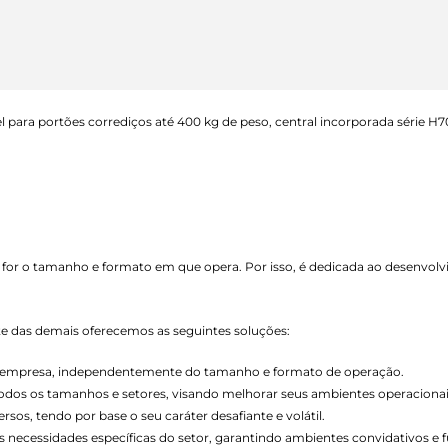
 para portões corrediços até 400 kg de peso, central incorporada série H70
 for o tamanho e formato em que opera. Por isso, é dedicada ao desenvol
nte das demais oferecemos as seguintes soluções:
de empresa, independentemente do tamanho e formato de operação.
todos os tamanhos e setores, visando melhorar seus ambientes operacionai
os, tendo por base o seu caráter desafiante e volátil.
necessidades específicas do setor, garantindo ambientes convidativos e f