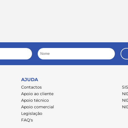
Nome
AJUDA
Contactos
SI
Apoio ao cliente
NI
Apoio técnico
NI
Apoio comercial
NI
Legislação
FAQ's