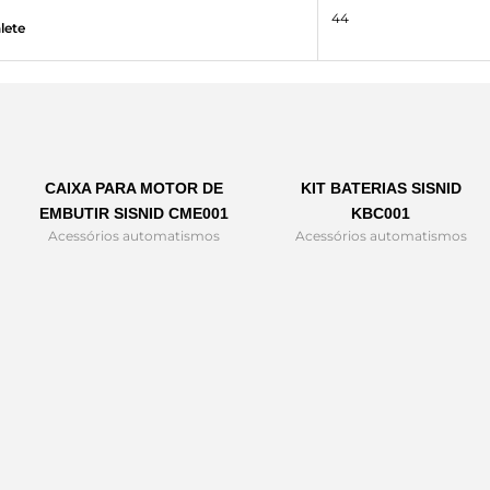
44
lete
CAIXA PARA MOTOR DE
KIT BATERIAS SISNID
EMBUTIR SISNID CME001
KBC001
Acessórios automatismos
Acessórios automatismos