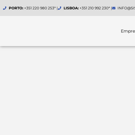
Skip
PORTO:
+351 220 980 253* |
LISBOA:
+351 210 992 230* |
INFO@SI
to
content
Empre