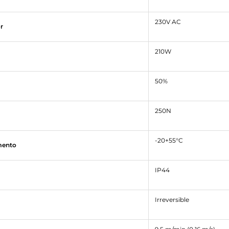
230V AC
r
210W
50%
250N
-20+55°C
mento
IP44
Irreversible