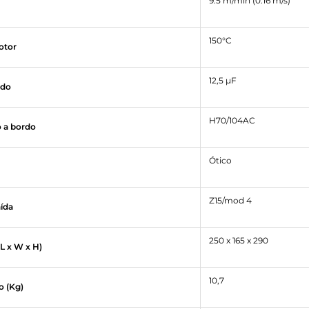
9.5 m/min (0.16 m/s)
150°C
otor
12,5 µF
ado
H70/104AC
o a bordo
Ótico
Z15/mod 4
ída
250 x 165 x 290
 x W x H)
10,7
o (Kg)