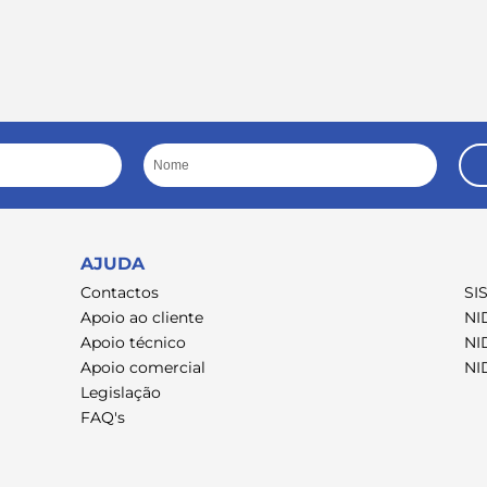
Nome
AJUDA
Contactos
SI
Apoio ao cliente
NI
Apoio técnico
NI
Apoio comercial
NI
Legislação
FAQ's