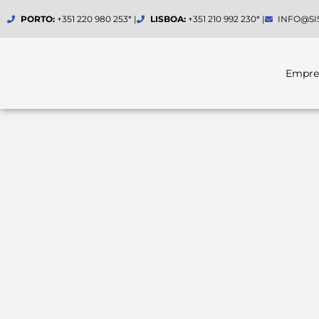
Skip
PORTO:
+351 220 980 253* |
LISBOA:
+351 210 992 230* |
INFO@SI
to
content
Empre