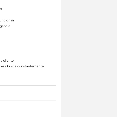
s.
uncionais.
gância.
a cliente.
mpresa busca constantemente