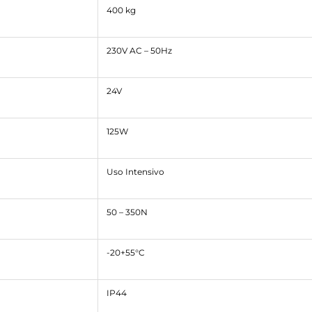
400 kg
230V AC – 50Hz
24V
125W
Uso Intensivo
50 – 350N
-20+55°C
IP44