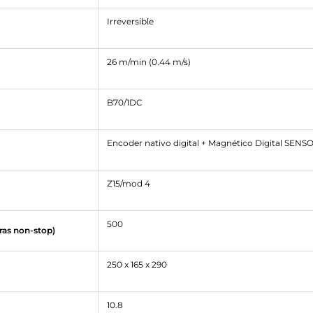
Irreversible
26 m/min (0.44 m/s)
B70/1DC
Encoder nativo digital + Magnético Digital SEN
Z15/mod 4
500
ras non-stop)
250 x 165 x 290
10.8