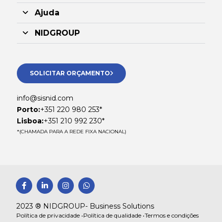
Ajuda
NIDGROUP
SOLICITAR ORÇAMENTO
info@sisnid.com
Porto:
+351 220 980 253*
Lisboa:
+351 210 992 230*
*(CHAMADA PARA A REDE FIXA NACIONAL)
F
L
I
W
a
i
n
h
c
n
s
a
e
k
t
t
2023 ® NIDGROUP- Business Solutions
b
e
a
s
Política de privacidade •
Política de qualidade •
Termos e condições
o
d
g
a