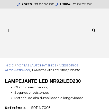
Skip
PORTO:
+351 220 980 253* |
LISBOA:
+351 210 992 230*
to
content
INÍCIO
/
PORTAS | AUTOMATISMOS
/
ACESSÓRIOS
AUTOMATISMOS
/ LAMPEJANTE LED NR92/LED230
LAMPEJANTE LED NR92/LED230
Ótimo desempenho;
Seguros e resistentes;
Material de alta durabilidade e longevidade.
Referência
S011N7003