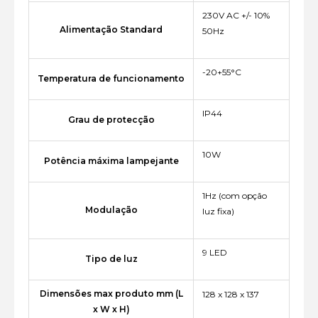
230V AC +/- 10%
Alimentação Standard
50Hz
-20+55°C
Temperatura de funcionamento
IP44
Grau de protecção
10W
Potência máxima lampejante
1Hz (com opção
Modulação
luz fixa)
9 LED
Tipo de luz
Dimensões max produto mm (L
128 x 128 x 137
x W x H)