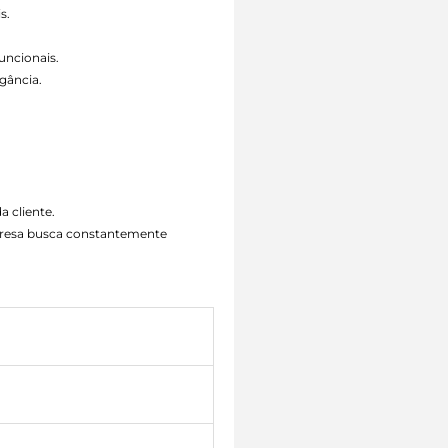
s.
uncionais.
gância.
a cliente.
mpresa busca constantemente