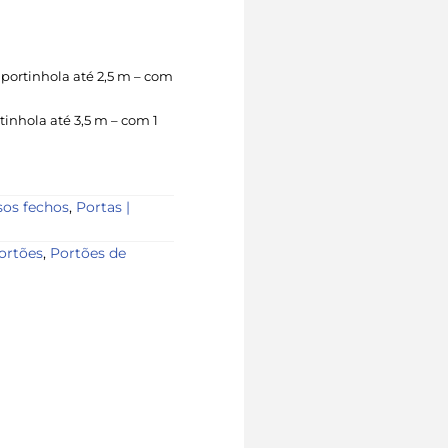
 portinhola até 2,5 m – com
tinhola até 3,5 m – com 1
os fechos
,
Portas |
ortões
,
Portões de