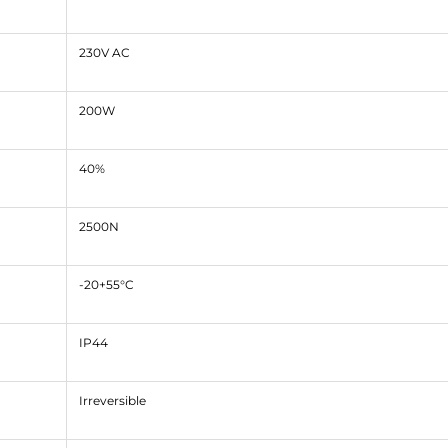
230V AC
200W
40%
2500N
-20+55°C
IP44
Irreversible