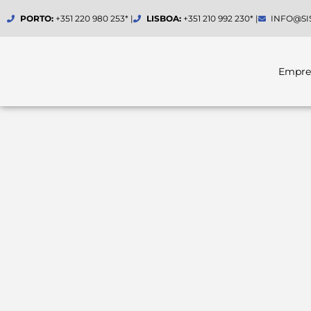
Skip
PORTO:
+351 220 980 253* |
LISBOA:
+351 210 992 230* |
INFO@SI
to
content
Empre