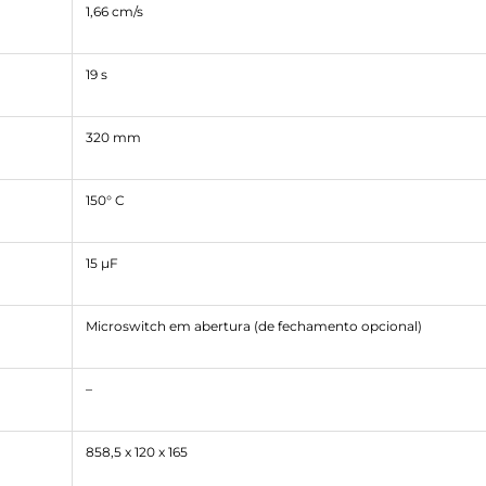
1,66 cm/s
19 s
320 mm
150° C
15 µF
Microswitch em abertura (de fechamento opcional)
–
858,5 x 120 x 165