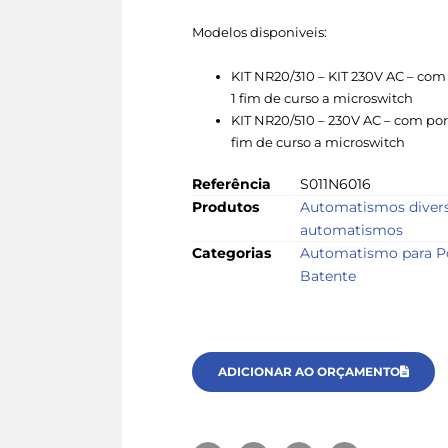
Modelos disponiveis:
KIT NR20/310 – KIT 230V AC – com
1 fim de curso a microswitch
KIT NR20/510 – 230V AC – com por
fim de curso a microswitch
Referência
S011N6016
Produtos
Automatismos divers
automatismos
Categorias
Automatismo para P
Batente
ADICIONAR AO ORÇAMENTO