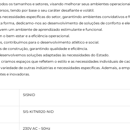
todos os tamanhos e setores, visando melhorar seus ambientes operacionai
os, tendo por base o seu caráter desafiante e volátil.
necessidades específicas do setor, garantindo ambientes convidativos e f
esta forma, dedicamo-nos ao desenvolvimento de soluções de conforto e ele
vem um ambiente de aprendizado estimulante e funcional.
o bem-estar e a eficiência operacional.
s, contribuímos para o desenvolvimento atlético e social.
 de construção, garantindo qualidade e eficiência.
 desenvolvemos soluções adaptadas às necessidades do Estado.
 criamos espaços que refletem o estilo e as necessidades individuais de cad
variedade de outras indústrias e necessidades específicas. Ademais, a e
tes e inovadoras.
SISNID
SIS-KITNR20-NID
230V AC – 50Hz