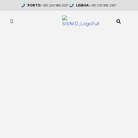
Skip
PORTO:
+351 220 980 253* |
LISBOA:
+351 210 992 230*
to
content