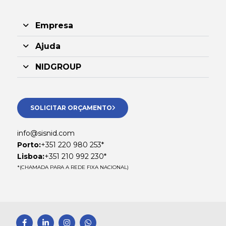
Empresa
Ajuda
NIDGROUP
SOLICITAR ORÇAMENTO
info@sisnid.com
Porto:
+351 220 980 253*
Lisboa:
+351 210 992 230*
*(CHAMADA PARA A REDE FIXA NACIONAL)
F
L
I
W
a
i
n
h