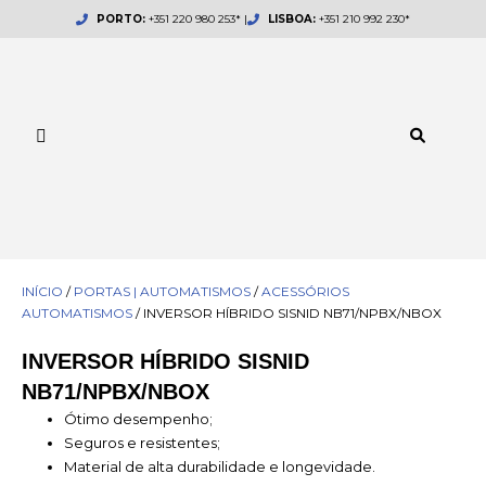
Skip
PORTO:
+351 220 980 253* |
LISBOA:
+351 210 992 230*
to
content
INÍCIO
/
PORTAS | AUTOMATISMOS
/
ACESSÓRIOS
AUTOMATISMOS
/ INVERSOR HÍBRIDO SISNID NB71/NPBX/NBOX
INVERSOR HÍBRIDO SISNID
NB71/NPBX/NBOX
Ótimo desempenho;
Seguros e resistentes;
Material de alta durabilidade e longevidade.