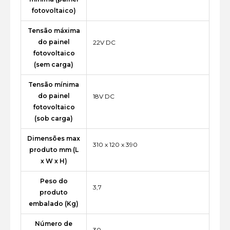
fotovoltaico)
Tensão máxima
do painel
22V DC
fotovoltaico
(sem carga)
Tensão mínima
do painel
18V DC
fotovoltaico
(sob carga)
Dimensões max
310 x 120 x 390
produto mm (L
x W x H)
Peso do
3,7
produto
embalado (Kg)
Número de
30