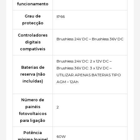
funcionamento
Grau de
IP66
protecção
Controladores
Brushless 24V DC – Brushless 36V DC
digitais
compatíveis
Brushless 24V DC: 2 x 12V DC –
Baterias de
Brushless 36V DC: 3 x 12V DC –
reserva (não
UTILIZAR APENAS BATERIAS TIPO
incluídas)
AGM – 12Ah
Número de
painéis
2
fotovoltaicos
para ligação
Potência
60W
mínima (painel