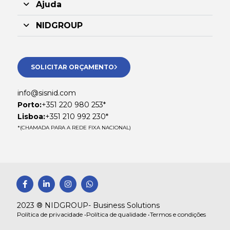
Ajuda
NIDGROUP
SOLICITAR ORÇAMENTO
info@sisnid.com
Porto:
+351 220 980 253*
Lisboa:
+351 210 992 230*
*(CHAMADA PARA A REDE FIXA NACIONAL)
F
L
I
W
a
i
n
h
c
n
s
a
e
k
t
t
2023 ® NIDGROUP- Business Solutions
b
e
a
s
Política de privacidade •
Política de qualidade •
Termos e condições
o
d
g
a
o
i
r
p