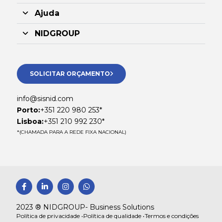
Ajuda
NIDGROUP
SOLICITAR ORÇAMENTO
info@sisnid.com
Porto:
+351 220 980 253*
Lisboa:
+351 210 992 230*
*(CHAMADA PARA A REDE FIXA NACIONAL)
F
L
I
W
a
i
n
h
c
n
s
a
e
k
t
t
2023 ® NIDGROUP- Business Solutions
b
e
a
s
Política de privacidade •
Política de qualidade •
Termos e condições
o
d
g
a