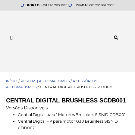
Skip
PORTO:
+351 220 980 253* |
LISBOA:
+351 210 992 230*
to
content
INÍCIO
/
PORTAS | AUTOMATISMOS
/
ACESSÓRIOS
AUTOMATISMOS
/ CENTRAL DIGITAL BRUSHLESS SCDB001
CENTRAL DIGITAL BRUSHLESS SCDB001
Versões Disponíveis:
Central Digital para 1 Motores Brushless SISNID CDB001;
Central Digital HP para motor G30 Brushless SISNID
CDB002;