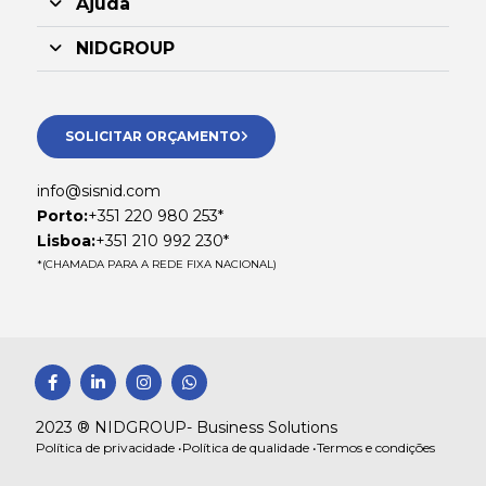
Ajuda
NIDGROUP
SOLICITAR ORÇAMENTO
info@sisnid.com
Porto:
+351 220 980 253*
Lisboa:
+351 210 992 230*
*(CHAMADA PARA A REDE FIXA NACIONAL)
F
L
I
W
a
i
n
h
c
n
s
a
e
k
t
t
2023 ® NIDGROUP- Business Solutions
b
e
a
s
Política de privacidade •
Política de qualidade •
Termos e condições
o
d
g
a
o
i
r
p
k
n
a
p