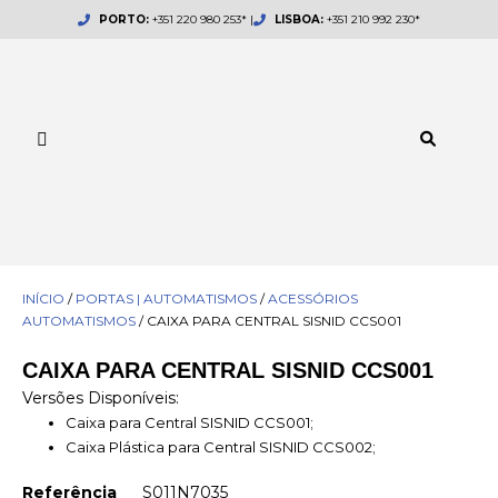
Skip
PORTO:
+351 220 980 253* |
LISBOA:
+351 210 992 230*
to
content
INÍCIO
/
PORTAS | AUTOMATISMOS
/
ACESSÓRIOS
AUTOMATISMOS
/ CAIXA PARA CENTRAL SISNID CCS001
CAIXA PARA CENTRAL SISNID CCS001
Versões Disponíveis:
Caixa para Central SISNID CCS001;
Caixa Plástica para Central SISNID CCS002;
Referência
S011N7035