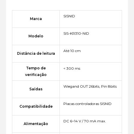
SISNID
Marca
SIS-KR310-NID
Modelo
Até 10 cm
Distância de leitura
Tempo de
< 300 ms
verificação
Wiegand OUT 26bits, Pin 8bits
Saídas
Placas controladoras SISNID
Compatibilidade
DC 6~14 V / 70 mA max.
Alimentação