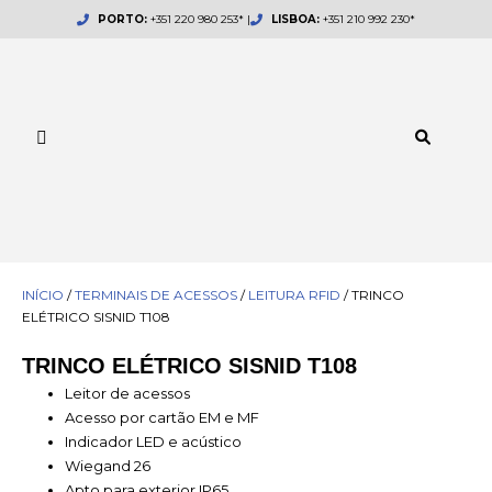
Skip
PORTO:
+351 220 980 253* |
LISBOA:
+351 210 992 230*
to
content
INÍCIO
/
TERMINAIS DE ACESSOS
/
LEITURA RFID
/ TRINCO
ELÉTRICO SISNID T108
TRINCO ELÉTRICO SISNID T108
Leitor de acessos
Acesso por cartão EM e MF
Indicador LED e acústico
Wiegand 26
Apto para exterior IP65