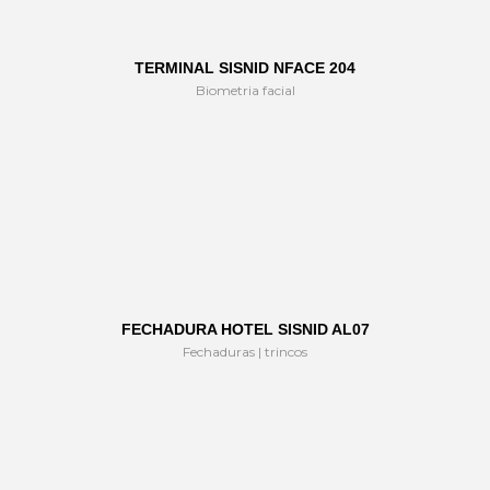
TERMINAL SISNID NFACE 204
Biometria facial
FECHADURA HOTEL SISNID AL07
Fechaduras | trincos