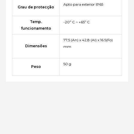
Apto para exterior IP65
Grau de protecção
Temp.
-20º C ~ +65º C
funcionamento
77,5 (An) x 42,8 (Al) x 16.5(Fo)
Dimensões
mm
50 g
Peso