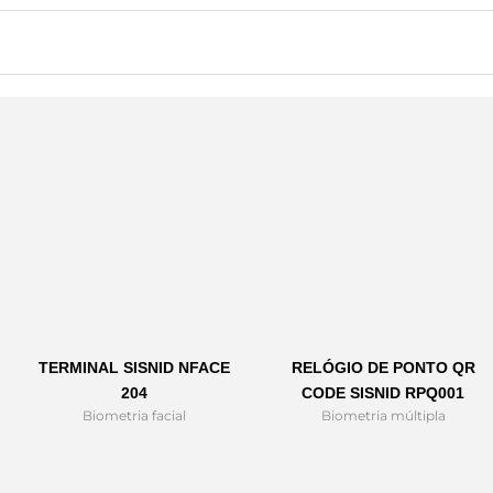
TERMINAL SISNID NFACE
RELÓGIO DE PONTO QR
204
CODE SISNID RPQ001
Biometria facial
Biometria múltipla