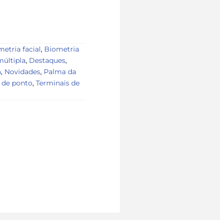
etria facial
,
Biometria
últipla
,
Destaques
,
a
,
Novidades
,
Palma da
 de ponto
,
Terminais de