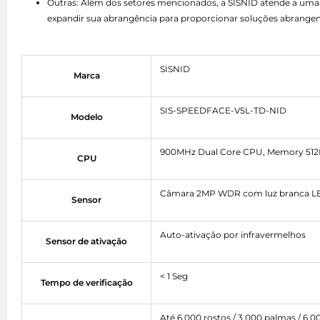
Outras: Além dos setores mencionados, a SISNID atende a uma 
expandir sua abrangência para proporcionar soluções abrangen
SISNID
Marca
SIS-SPEEDFACE-V5L-TD-NID
Modelo
900MHz Dual Core CPU, Memory 512
CPU
Câmara 2MP WDR com luz branca LED
Sensor
Auto-ativação por infravermelhos
Sensor de ativação
< 1 Seg
Tempo de verificação
Até 6.000 rostos / 3.000 palmas / 6.0