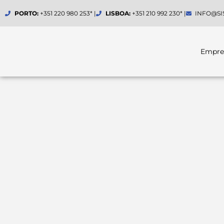
Skip
PORTO:
+351 220 980 253* |
LISBOA:
+351 210 992 230* |
INFO@SI
to
content
Empre