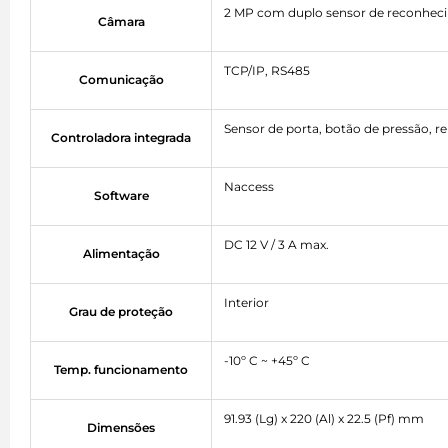
2 MP com duplo sensor de reconheci
Câmara
TCP/IP, RS485
Comunicação
Sensor de porta, botão de pressão, re
Controladora integrada
Naccess
Software
DC 12 V / 3 A max.
Alimentação
Interior
Grau de proteção
-10º C ~ +45º C
Temp. funcionamento
91.93 (Lg) x 220 (Al) x 22.5 (Pf) mm
Dimensões