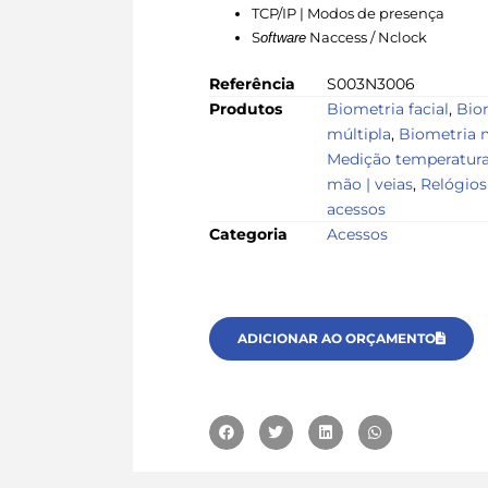
TCP/IP | Modos de presença
S
Naccess / Nclock
oftware
Referência
S003N3006
Produtos
Biometria facial
,
Biom
múltipla
,
Biometria m
Medição temperatur
mão | veias
,
Relógios
acessos
Categoria
Acessos
ADICIONAR AO ORÇAMENTO