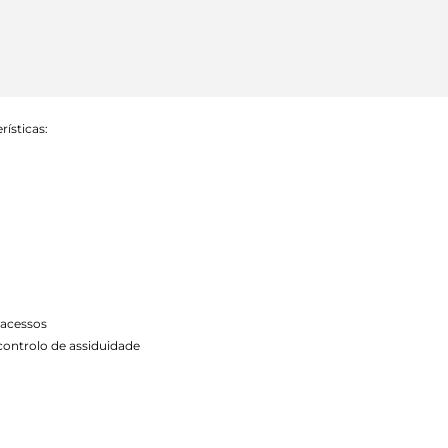
ísticas:
 acessos
controlo de assiduidade