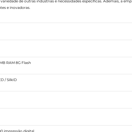
variedade de outras indústrias e necessidades específicas. Ademais, a e
tes e inovadoras.
MB RAM 8G Flash
 / SilkID
00 impressão digital