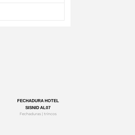
FECHADURA HOTEL
SISNID AL07
Fechaduras | trincos