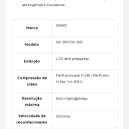
abrangentes e inovadoras.
SISNID
Marca
SIS-SRF010-NID
Modelo
LCD de 8 polegadas
Exibição
Perfil principal H.265 / Perfil alto
Compressão de
H.264 / M-JPEG
vídeo
Resolução
1920×1080@30fps
máxima
Velocidade de
≤300ms
reconhecimento