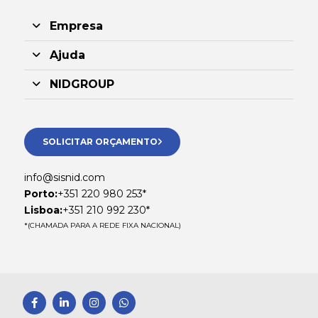
Empresa
Ajuda
NIDGROUP
SOLICITAR ORÇAMENTO
info@sisnid.com
Porto:
+351 220 980 253*
Lisboa:
+351 210 992 230*
*(CHAMADA PARA A REDE FIXA NACIONAL)
F
L
I
W
a
i
n
h
c
n
s
a