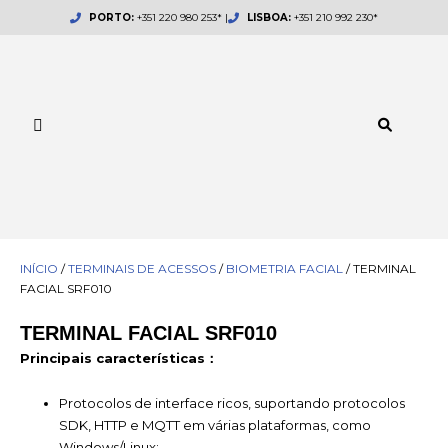
Skip
PORTO:
+351 220 980 253* |
LISBOA:
+351 210 992 230*
to
content
INÍCIO
/
TERMINAIS DE ACESSOS
/
BIOMETRIA FACIAL
/ TERMINAL
FACIAL SRF010
TERMINAL FACIAL SRF010
Principais características：
Protocolos de interface ricos, suportando protocolos
SDK, HTTP e MQTT em várias plataformas, como
Windows/Linux;