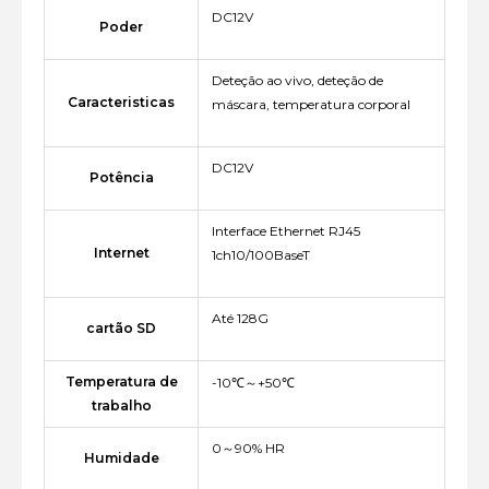
DC12V
Poder
Deteção ao vivo, deteção de
Caracteristicas
máscara, temperatura corporal
DC12V
Potência
Interface Ethernet RJ45
Internet
1ch10/100BaseT
Até 128G
cartão SD
Temperatura de
-10℃～+50℃
trabalho
0～90% HR
Humidade