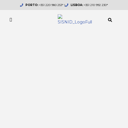
Skip
PORTO:
+351 220 980 253* |
LISBOA:
+351 210 992 230*
to
content