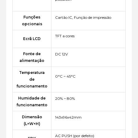
Funções
Cartão IC, Função de impressão
opcionais
TFT a cores
Ecrã LCD
Fonte de
DC 12V
alimentação
Temperatura
0°C ~ 45°C
de
funcionamento
Humidade de
20% ~ 80%
funcionamento
Dimensão
143x96x42mm
(L×W×H)
AC PUSH (por defeito)