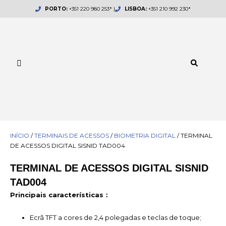
Skip
PORTO:
+351 220 980 253* |
LISBOA:
+351 210 992 230*
to
content
INÍCIO
/
TERMINAIS DE ACESSOS
/
BIOMETRIA DIGITAL
/ TERMINAL
DE ACESSOS DIGITAL SISNID TAD004
TERMINAL DE ACESSOS DIGITAL SISNID
TAD004
Principais características：
Ecrã TFT a cores de 2,4 polegadas e teclas de toque;