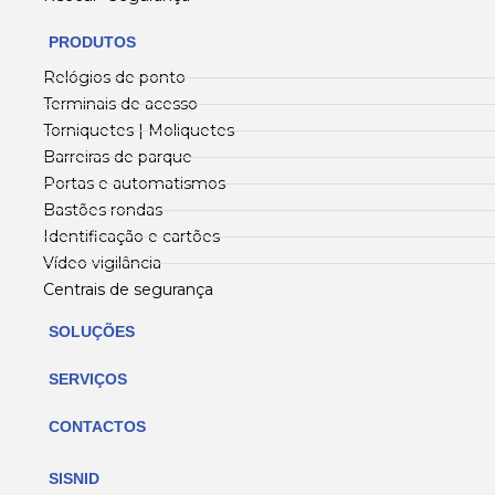
PRODUTOS
Relógios de ponto
Terminais de acesso
Torniquetes | Moliquetes
Barreiras de parque
Portas e automatismos
Bastões rondas
Identificação e cartões
Vídeo vigilância
Centrais de segurança
SOLUÇÕES
SERVIÇOS
CONTACTOS
SISNID