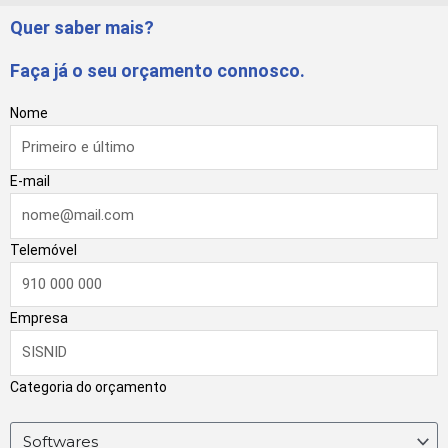
e
k
t
t
Quer saber mais?
b
e
a
s
Faça já o seu orçamento connosco.
o
d
g
a
Nome
o
i
r
p
E-mail
k
n
a
p
Telemóvel
-
-
m
f
i
Empresa
n
Categoria do orçamento