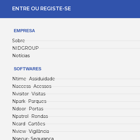
ENTRE OU REGISTE-SE
EMPRESA
Sobre
NIDGROUP
Notícias
SOFTWARES
Ntime- Assiduidade
Naccess- Acessos
Nvisitor- Visitas
Npark- Parques
Ndoor- Portas
Npatrol- Rondas
Ncard- Cartões
Nview- Vigilância
Nsecur- Segurança