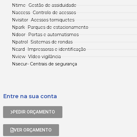
Ntime- Gestão de assiduidade
Naccess- Controlo de acessos
Nvisitor- Acessos torniquetes
Npark- Parques de estacionamento
Ndoor- Portas e automatismos
Npatrol- Sistemas de rondas
Ncard- Impressoras e identificação
Nview- Vídeo vigilância
Nsecur- Centrais de segurança
Entre na sua conta
PEDIR ORÇAMENTO
VER ORÇAMENTO