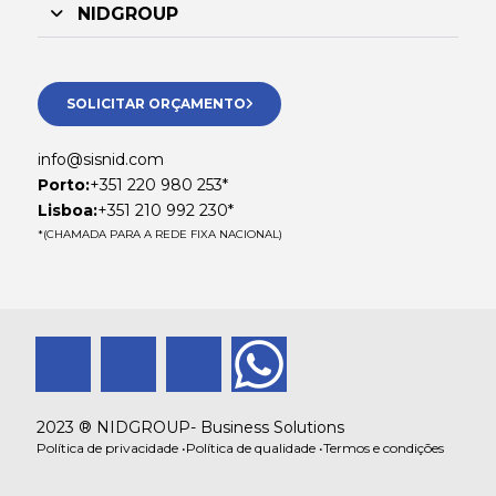
NIDGROUP
SOLICITAR ORÇAMENTO
info@sisnid.com
Porto:
+351 220 980 253*
Lisboa:
+351 210 992 230*
*(CHAMADA PARA A REDE FIXA NACIONAL)
F
L
I
W
a
i
n
h
2023 ® NIDGROUP- Business Solutions
Política de privacidade •
Política de qualidade •
Termos e condições
c
n
s
a