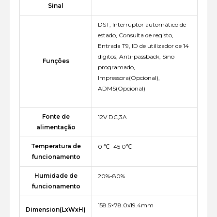
Sinal
DST, Interruptor automático de
estado, Consulta de registo,
Entrada T9, ID de utilizador de 14
dígitos, Anti-passback, Sino
Funções
programado,
Impressora(Opcional),
ADMS(Opcional)
Fonte de
12V DC,3A
alimentação
Temperatura de
0 ℃- 45 0℃
funcionamento
Humidade de
20%-80%
funcionamento
158.5×78.0x19.4mm
Dimension(LxWxH)