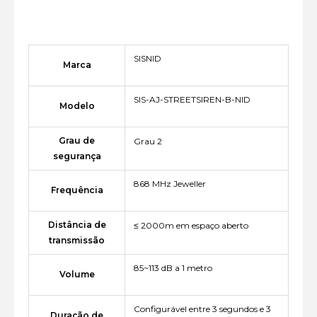
SISNID
Marca
SIS-AJ-STREETSIREN-B-NID
Modelo
Grau de
Grau 2
segurança
868 MHz Jeweller
Frequência
Distância de
≤ 2000m em espaço aberto
transmissão
85~113 dB a 1 metro
Volume
Configurável entre 3 segundos e 3
Duração de