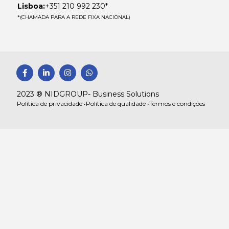
Lisboa:
+351 210 992 230*
*(CHAMADA PARA A REDE FIXA NACIONAL)
F
L
I
W
a
i
n
h
c
n
s
a
e
k
t
t
2023 ® NIDGROUP- Business Solutions
b
e
a
s
Política de privacidade •
Política de qualidade •
Termos e condições
o
d
g
a
o
i
r
p
k
n
a
p
-
-
m
f
i
n