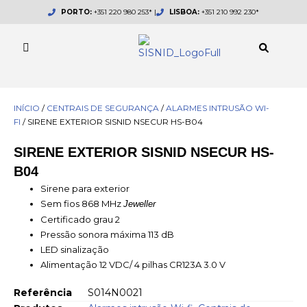
Skip
PORTO:
+351 220 980 253* |
LISBOA:
+351 210 992 230*
to
content
INÍCIO
/
CENTRAIS DE SEGURANÇA
/
ALARMES INTRUSÃO WI-
FI
/ SIRENE EXTERIOR SISNID NSECUR HS-B04
SIRENE EXTERIOR SISNID NSECUR HS-
B04
Sirene para exterior
Sem fios 868 MHz
Jeweller
Certificado grau 2
Pressão sonora máxima 113 dB
LED sinalização
Alimentação 12 VDC/ 4 pilhas CR123A 3.0 V
Referência
S014N0021