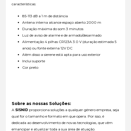
características:
85-113 dB a 1 m de distância
Antena interna alcance espaço aberto 2000 m
Duração máxima do som 3 minutos
Luz de aviso de alarme e de armado/desarmado
Alimentação 4 pilhas CR123A 3.0 V (duração estimada 5
anos) ou fonte externa 12V DC
Além disso a sierene está apta para uso exterior
Inclui suporte
Cor preto
Sobre as nossas Soluções:
A
SISNID
proporciona soluções a qualquer género empresa, seja
qual for o tamanho e formato em que opera. Por isso, é
dedicada ao desenvolvimento de novas tecnologias, que vêm
emancipar e atualizar toda a sua área de atuação.