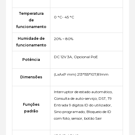
Temperatura
0 °C- 45 °C
de
funcionamento
Humidade de
20% ~ 80%
funcionamento
DC 12V 3A, Opcional PoE
Potência
(LxAxP mm) 213*155*107,81mm
Dimensões
Interruptor de estado automático,
Consulta de auto-serviço, DST, T9
Funções
Entrada 9 dígitos ID do utilizador,
padrão
Sino programado, Bloqueio de ID
com foto, sensor, botão Sair