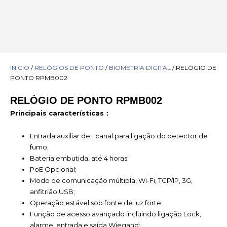
INÍCIO
/
RELÓGIOS DE PONTO
/
BIOMETRIA DIGITAL
/ RELÓGIO DE
PONTO RPMB002
RELÓGIO DE PONTO RPMB002
Principais características：
Entrada auxiliar de 1 canal para ligação do detector de
fumo;
Bateria embutida, até 4 horas;
PoE Opcional;
Modo de comunicação múltipla, Wi-Fi, TCP/IP, 3G,
anfitrião USB;
Operação estável sob fonte de luz forte;
Função de acesso avançado incluindo ligação Lock,
alarme, entrada e saída Wiegand;