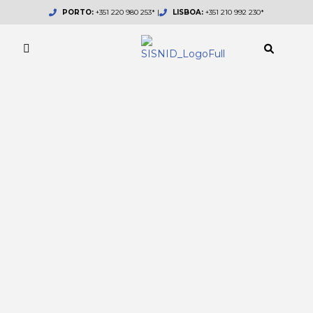
Skip
PORTO:
+351 220 980 253* |
LISBOA:
+351 210 992 230*
to
content