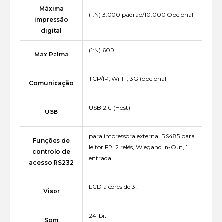
Máxima
(1:N) 3.000 padrão/10.000 Opcional
impressão
digital
(1:N) 600
Max Palma
TCP/IP, Wi-Fi, 3G (opcional)
Comunicação
USB 2.0 (Host)
USB
para impressora externa, RS485 para
Funções de
leitor FP, 2 relés, Wiegand In-Out, 1
controlo de
entrada
acesso RS232
LCD a cores de 3".
Visor
24-bit
Som