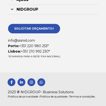
NIDGROUP
SOLICITAR ORÇAMENTO
info@sisnid.com
Porto:
+351 220 980 253*
Lisboa:
+351 210 992 230*
*(CHAMADA PARA A REDE FIXA NACIONAL)
F
L
I
W
a
i
n
h
c
n
s
a
e
k
t
t
2023 ® NIDGROUP- Business Solutions
b
e
a
s
Política de privacidade •
Política de qualidade •
Termos e condições
o
d
g
a
o
i
r
p
k
n
a
p