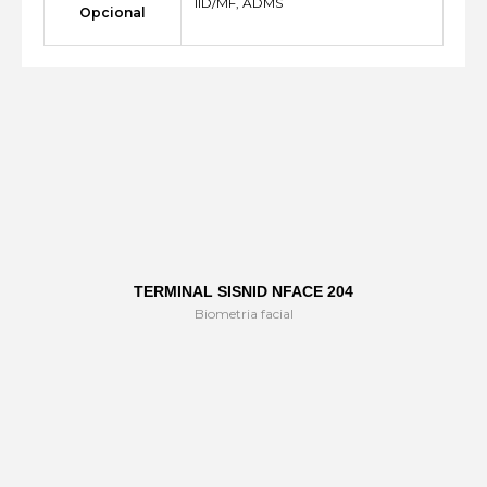
IID/MF, ADMS
Opcional
TERMINAL SISNID NFACE 204
Biometria facial